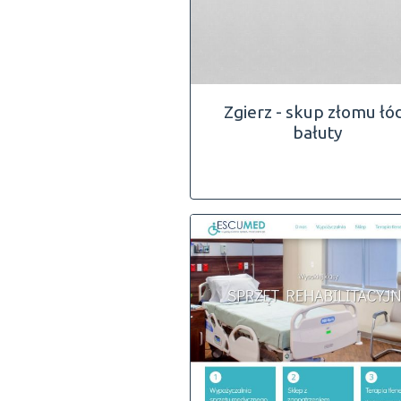
Zgierz - skup złomu łó
bałuty