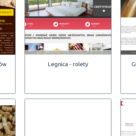
ków
Legnica - rolety
G