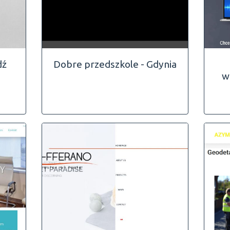
dź
Dobre przedszkole - Gdynia
w