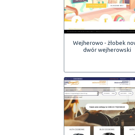
Wejherowo - żłobek n
dwór wejherowski