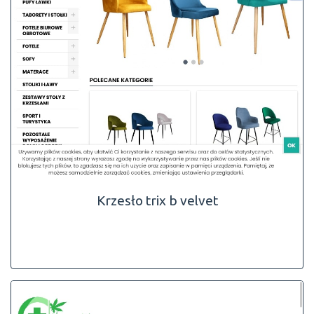
Krzesło trix b velvet