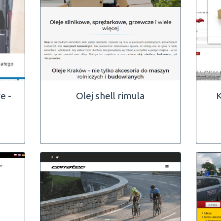
e -
Olej shell rimula
K