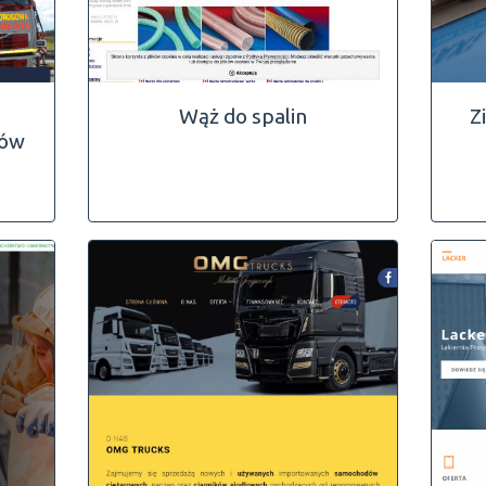
Wąż do spalin
Z
zów