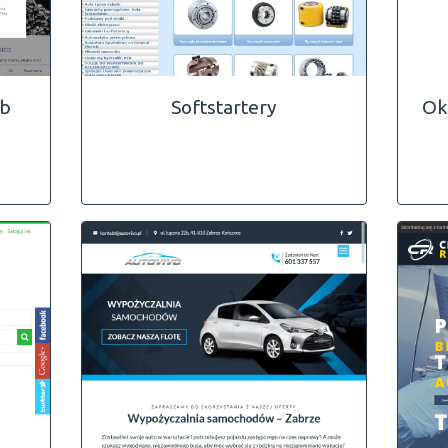
ub
Softstartery
Ok