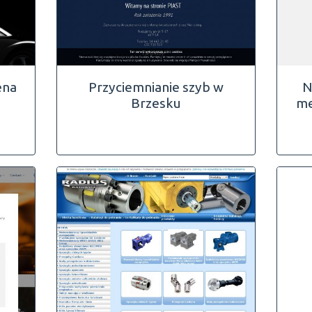
ena
Przyciemnianie szyb w
N
Brzesku
me