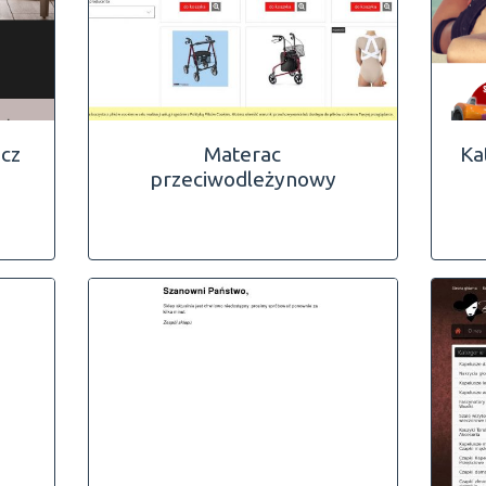
acz
Materac
Ka
przeciwodleżynowy