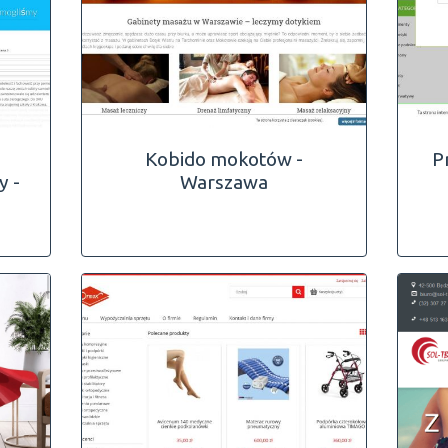
Kobido mokotów -
P
y -
Warszawa