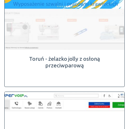
Toruń - żelazko jolly z osłoną
przeciwparową