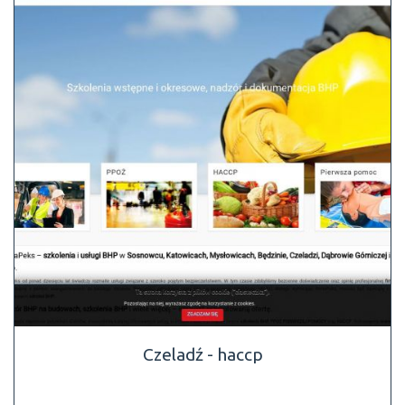
Czeladź - haccp