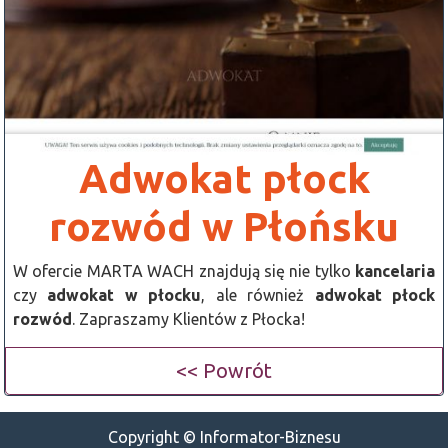
Adwokat płock
rozwód w Płońsku
W ofercie MARTA WACH znajdują się nie tylko
kancelaria
czy
adwokat w płocku
, ale również
adwokat płock
rozwód
. Zapraszamy Klientów z Płocka!
<< Powrót
Copyright © Informator-Biznesu