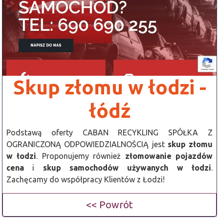
Skup złomu w łodzi -
łódź
Podstawą oferty CABAN RECYKLING SPÓŁKA Z
OGRANICZONĄ ODPOWIEDZIALNOŚCIĄ jest
skup złomu
w łodzi
. Proponujemy również
złomowanie pojazdów
cena
i
skup samochodów używanych w łodzi
.
Zachęcamy do współpracy Klientów z Łodzi!
<< Powrót